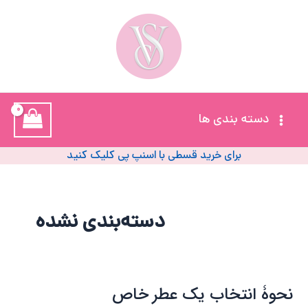
رش
ه
حتوا
خ
آ
Main
دسته بندی ها
ز
Menu
ل
برای خرید قسطی با اسنپ پی کلیک کنید
ا
ب
دسته‌بندی نشده
و
پ
نحوۀ انتخاب یک عطر خاص
نحوۀ
پ