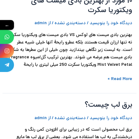
10 مورد از بهترین بادی میست های
مورد
ویکتوریا سکرت
از
بهترین
دیدگاه‌ خود را بنویسید
/
دسته‌بندی نشده
/ از
admin
←
بادی
بهترین بادی میست های لوکس VS بادی میست های ویکتوریا سکرت
میست
نه تنها ارزان قیمت هستند بلکه عطرو رایحۀ آنها خیلی شبیه عطر
های
است. به لیست زیر نگاهی بیندازید چون خیلی از این عطرها به شکل
ویکتوریا
بادی میست هم عرضه می شوند. بهترین ترکیب گل/میوه Fragrance
سکرت
Mist Velvet Petal ویکتوریا سکرت 250 میلی لیتری با رایحۀ
Read More »
برق لب چیست؟
برق
لب
دیدگاه‌ خود را بنویسید
/
دسته‌بندی نشده
/ از
admin
چیست؟
برق لب محصولی است که در زیبایی برای افزودن کمی رنگ و
درخشندگی به لب ها استفاده می شود. بعضی از برق لب ها مایع