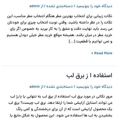
انتخاب
دیدگاه‌ خود را بنویسید
/
دسته‌بندی نشده
/ از
admin
یک
ح
عطر
نکات زیبایی برای انتخاب بهترین عطر هنگام انتخاب عطر مناسب، این
خاص
ل
نکات را در نظر داشته باشید. وقتی نوبت انتخاب چیزی برای خودتان
می رسد باید نهایت دقت و عشق را به کار ببرید به خصوص اگر پای
ت
خرید عطر در میان باشد. همیشه موقع خرید عطر خیلی دودل هستیم
و نمی توانیم با قطعیت […]
خ
Read More »
آ
ز
استفاده ا ز برق لب
استفاده
ل
ا
دیدگاه‌ خود را بنویسید
/
دسته‌بندی نشده
/ از
admin
ز
ا
برق
مرور نکاتی در مورد برق لب استفاده از برق لب به تنهایی یا با رژ لب
لب
ب
می تواند استایل آرایشی شما را ارتقا دهد. برق لب چیست؟ برق لب
یک محصول آرایشی است که از آن برای درخشندگی و کمی رنگ
و
بخشیدن به لب ها استفاده می شود. این محصول به شکل مایع یا