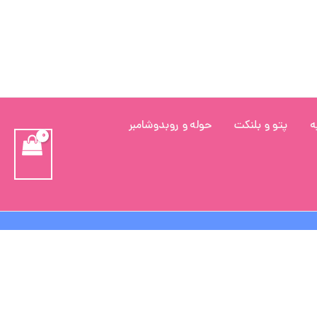
ه
پتو و بلنکت
حوله و روبدوشامبر