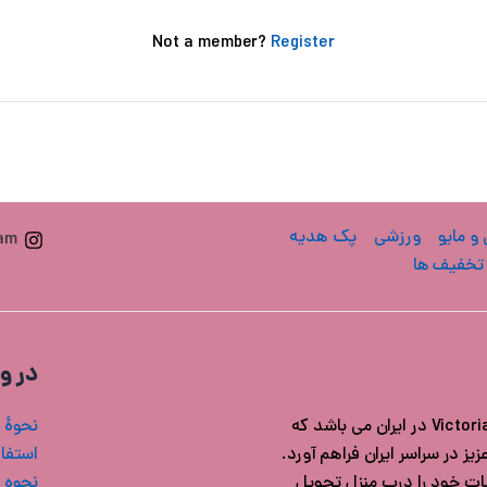
Not a member?
Register
 و مایو
ورزشی
پک هدیه
ram
تخفیف ها
در و
فروشگاه ویکتوریا سکرت ایران مرجع خرید محصولات اورجینال Victoria's secret در ایران می باشد که
نحوۀ 
ز در سراسر ایران فراهم آورد.
استفاد
شات خود را درب منزل تحویل
نحوه 