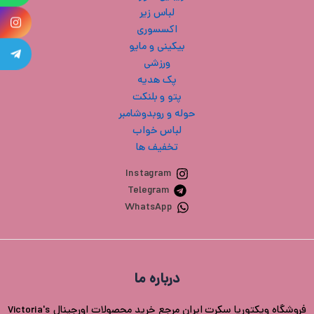
لباس زیر
پ
اکسسوری
بیکینی و مایو
پ
ورزشی
پک هدیه
ح
پتو و بلنکت
ل
حوله و روبدوشامبر
لباس خواب
ت
تخفیف ها
Instagram
Telegram
WhatsApp
درباره ما
فروشگاه ویکتوریا سکرت ایران مرجع خرید محصولات اورجینال Victoria's