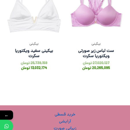
ح
ل
ت
بیکینی
بیکینی
خ
ست لباس زیر صورتی
بیکینی سفید ویکتوریا
ویکتوریا سکرت
سکرت
آ
27,020,127
تومان
25,739,159
تومان
20,265,095
تومان
13,032,174
تومان
ز
ل
ا
ب
خرید قسطی
←
آرایشی
و
زیبایی صورت