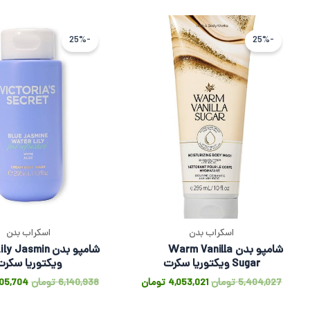
قیمت
قیمت
قیمت
اصلی
فعلی
اصلی
-25%
-25%
5,404,027 تومان
4,053,021 تومان
بود.
است.
بود.
اسکراب بدن
اسکراب بدن
شامپو بدن Warm Vanilla
شامپو بدن asmin
Sugar ویکتوریا سکرت
ویکتوریا سکرت
5,404,027
تومان
4,053,021
تومان
6,140,938
تومان
05,704