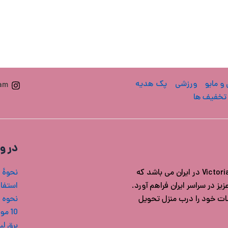
 و مایو
ورزشی
پک هدیه
ram
تخفیف ها
در و
فروشگاه ویکتوریا سکرت ایران مرجع خرید محصولات اورجینال Victoria's secret در ایران می باشد که
نحوۀ 
ز در سراسر ایران فراهم آورد.
استفاد
شات خود را درب منزل تحویل
نحوه 
10 مورد از بهترین بادی میست های ویکتوریا سکرت
برق ل