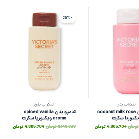
قیمت
قیمت
قیمت
قیمت
اصلی
فعلی
اصلی
فعلی
-25%
6,140,938 تومان
4,605,704 تومان
6,140,938 تومان
بود.
است.
بود.
است.
اسکراب بدن
اسکراب بدن
شامپو بدن coconut milk rose
شامپو بدن spiced vanilla
یکتوریا سکرت
creme ویکتوریا سکرت
تومان
4,605,704
تومان
6,140,938
تومان
4,605,704
تومان