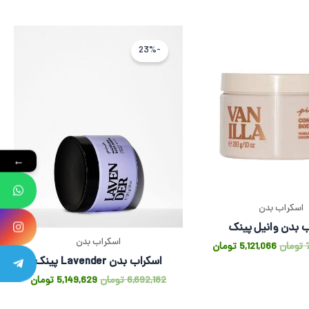
قیمت
قیمت
قیمت
قیمت
اصلی
فعلی
اصلی
فعلی
-23%
7,099,043 تومان
5,121,066 تومان
6,692,182 تومان
بود.
است.
بود.
است.
←
اسکراب بدن
ب بدن وانیل پینک
اسکراب بدن
تومان
5,121,066
تومان
اسکراب بدن Lavender پینک
6,692,182
تومان
5,149,629
تومان