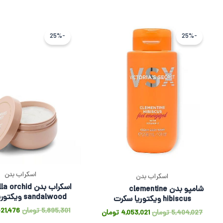
قیمت
قیمت
قیمت
اصلی
فعلی
اصلی
-25%
-25%
5,404,027 تومان
4,053,021 تومان
بود.
است.
بود.
اسکراب بدن
اسکراب بدن
اسکراب بدن orchid
شامپو بدن clementine
sandalwood ویکتوریا سکرت
hibiscus ویکتوریا سکرت
5,895,301
تومان
21,476
5,404,027
تومان
4,053,021
تومان