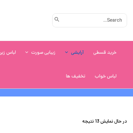
مرتب‌سازی
رش
بر
ه
اساس
جدیدترین
Search
حتوا
for:
خرید قسطی
آرایشی
زیبایی صورت
لباس زیر
لباس خواب
تخفیف ها
در حال نمایش 13 نتیجه