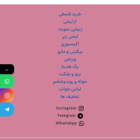
ح
خرید قسطی
آرایشی
ل
زیبایی صورت
لباس زیر
ت
اکسسوری
بیکینی و مایو
خ
ورزشی
آ
پک هدیه
←
پتو و بلنکت
ز
حوله و روبدوشامبر
لباس خواب
ل
تخفیف ها
ا
Instagram
Telegram
ب
WhatsApp
و