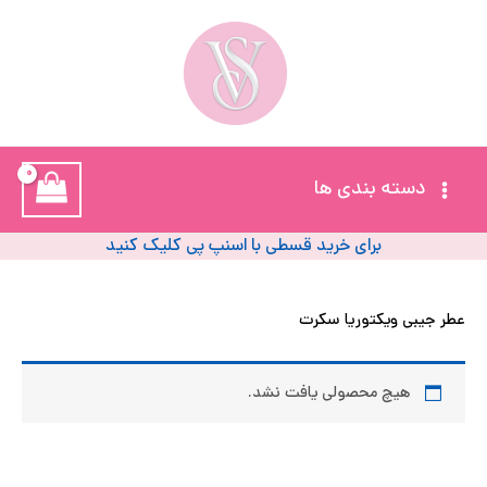
رش
ه
حتوا
خ
آ
Main
دسته بندی ها
ز
Menu
ل
برای خرید قسطی با اسنپ پی کلیک کنید
ا
عطر جیبی ویکتوریا سکرت
ب
و
هیچ محصولی یافت نشد.
پ
پ