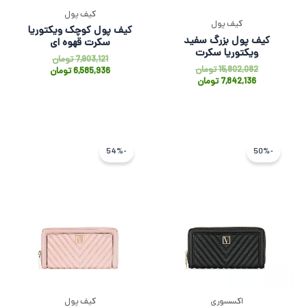
کیف پول
کیف پول
کیف پول کوچک ویکتوریا
کیف پول بزرگ سفید
سکرت قهوه ای
ویکتوریا سکرت
7,903,121
تومان
15,802,082
تومان
6,585,936
تومان
7,842,136
تومان
قیمت
قیمت
قیمت
قیمت
فعلی
اصلی
فعلی
اصلی
-54%
-50%
7,842,136 تومان
15,802,082 تومان
5,429,171 تو
1,750,268
بود.
است.
بود.
است.
اکسسوری
کیف پول