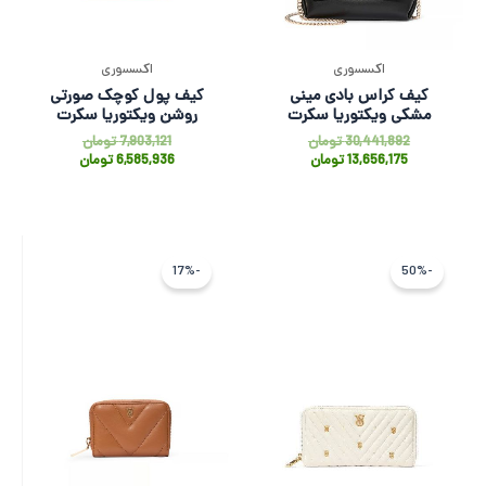
اکسسوری
اکسسوری
کیف کراس بادی مینی
کیف پول کوچک صورتی
مشکی ویکتوریا سکرت
روشن ویکتوریا سکرت
30,441,892
تومان
7,903,121
تومان
13,656,175
تومان
6,585,936
تومان
قیمت
قیمت
قیمت
قیمت
فعلی
اصلی
اصلی
فعلی
-17%
-50%
7,842,136 تومان
15,802,082 تومان
7,903,121 توم
6,585,936
بود.
است.
بود.
است.