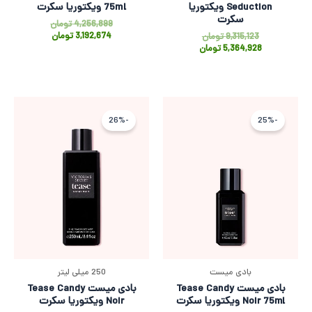
Seduction ویکتوریا
75ml ویکتوریا سکرت
سکرت
4,256,899
تومان
3,192,674
تومان
9,315,123
تومان
5,364,928
تومان
قیمت
قیمت
قیمت
قیمت
فعلی
اصلی
فعلی
اصلی
-26%
-25%
3,192,674 تومان
4,256,899 تومان
5,365,000
,240,968
بود.
است.
بود.
است.
بادی میست
250 میلی لیتر
بادی میست Tease Candy
بادی میست Tease Candy
Noir 75ml ویکتوریا سکرت
Noir ویکتوریا سکرت