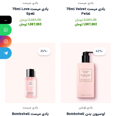
بادی میست
بادی میست
بادی میست 75ml Velvet
بادی میست 75ml Love
Spell
Petal
3,094,115
تومان
3,094,115
تومان
←
1,667,963
تومان
1,667,963
تومان
قیمت
قیمت
قیمت
قیمت
اصلی
فعلی
فعلی
اصلی
-25%
-42%
9,315,123 تومان
5,364,928 تومان
3,192,674 
,256,899
بود.
است.
بود.
است.
بادی لوشن
بادی میست
لوسیون بدن Bombshell
بادی میست Bombshell