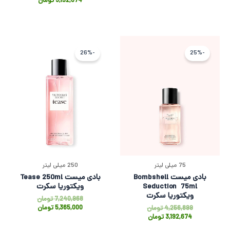
3,192,674
تومان
قیمت
قیمت
قیمت
قیمت
فعلی
اصلی
فعلی
اصلی
-26%
-25%
3,192,674 تومان
4,256,899 تومان
5,365,000
,240,968
بود.
است.
بود.
است.
75 میلی لیتر
250 میلی لیتر
بادی میست Bombshell
بادی میست Tease 250ml
Seduction 75ml
ویکتوریا سکرت
ویکتوریا سکرت
7,240,968
تومان
5,365,000
تومان
4,256,899
تومان
3,192,674
تومان