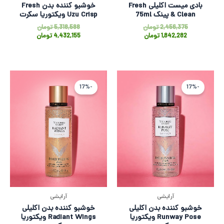
بادی میست اکلیلی Fresh
خوشبو کننده بدن Fresh
& Clean پینک 75ml
Uzu Crisp ویکتوریا سکرت
2,456,375
تومان
5,318,588
تومان
1,842,282
تومان
4,432,155
تومان
قیمت
قیمت
قیمت
قیمت
اصلی
فعلی
اصلی
فعلی
-17%
-17%
5,318,588 تومان
4,432,155 تومان
5,318,588 ت
4,432,155 
بود.
است.
بود.
است.
آرایشی
آرایشی
خوشبو کننده بدن اکلیلی
خوشبو کننده بدن اکلیلی
Runway Pose ویکتوریا
Radiant Wings ویکتوریا