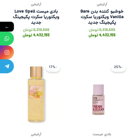
آرایشی
آرایشی
خوشبو کننده بدن Bare
بادی میست Love Spell
Vanilla ویکتوریا سکرت
ویکتوریا سکرت پکیجینگ
پکیجینگ جدید
جدید
←
5,318,588
تومان
5,318,588
تومان
4,432,155
تومان
4,432,155
تومان
قیمت
قیمت
قیمت
قیمت
فعلی
اصلی
اصلی
فعلی
-17%
-25%
1,842,282 تومان
2,456,375 تومان
5,318,588 ت
4,432,155 
بود.
است.
بود.
است.
بادی میست
آرایشی