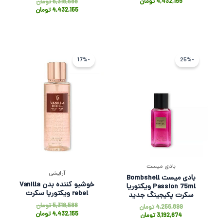
4,432,155
تومان
5,318,588
تومان
4,432,155
تومان
قیمت
قیمت
قیمت
قیمت
فعلی
اصلی
اصلی
فعلی
-17%
-25%
3,192,674 تومان
4,256,899 تومان
5,318,588 ت
4,432,155 
بود.
است.
بود.
است.
بادی میست
آرایشی
بادی میست Bombshell
خوشبو کننده بدن Vanilla
Passion 75ml ویکتوریا
rebel ویکتوریا سکرت
سکرت پکیجینگ جدید
5,318,588
تومان
4,256,899
تومان
4,432,155
تومان
3,192,674
تومان