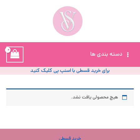
رش
ه
حتوا
خ
آ
Main
دسته بندی ها
ز
Menu
ل
برای خرید قسطی با اسنپ پی کلیک کنید
ا
ب
هیچ محصولی یافت نشد.
و
پ
پ
خرید قسطی