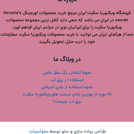
درباره ما
پ
فروشگاه ویکتوریا سکرت ایران مرجع خرید محصولات اورجینال Victoria's
secret در ایران می باشد که سعی دارد کامل ترین مجموعه محصولات
پ
ویکتوریا سکرت را برای ایرانیان عزیز در سراسر ایران فراهم آورد.
ح
شما از هرکجای ایران می توانید با خرید محصولات ویکتوریا سکرت سفارشات
خود را درب منزل تحویل بگیرید
ل
در وبلاگ ما
ت
نحوۀ انتخاب یک عطر خاص
استفاده ا ز برق لب
نحوه استفاده از بادی اسپلش
10 مورد از بهترین بادی میست های ویکتوریا سکرت
برق لب چیست؟
طراحی پیاده سازی و سئو توسط
سئواسپات