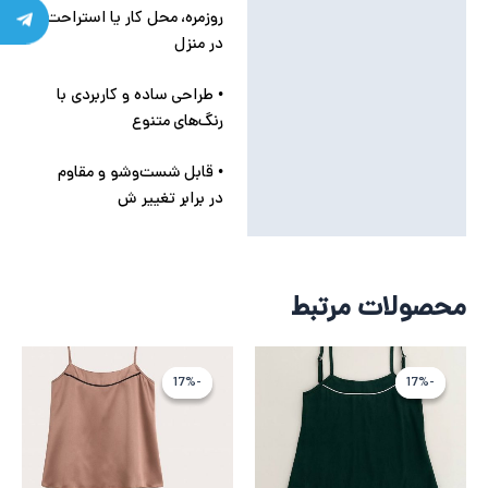
روزمره، محل کار یا استراحت
در منزل
• طراحی ساده و کاربردی با
رنگ‌های متنوع
• قابل شست‌وشو و مقاوم
در برابر تغییر ش
محصولات مرتبط
قیمت
قیمت
قیمت
قیمت
فعلی
اصلی
فعلی
اصلی
-17%
-17%
-17%
-17%
2,129,600 تومان
2,555,520 تومان
2,129,600 ت
2,555,520
بود.
است.
بود.
است.