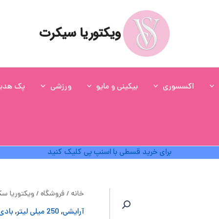
ویکتوریا سیکرت
اکسسوری
بیکینی و مایو
ورزشی
پک هدی
برای خرید قسطی با اسنپ پی کلیک کنید
قی
خانه
/
فروشگاه
/
ویکتوریا س
اص
آرایشی
,
250 میلی لیتر
,
بادی