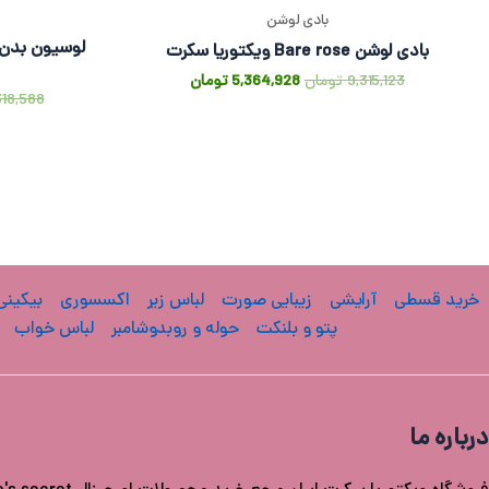
بادی لوشن
بادی لوشن Bare rose ویکتوریا سکرت
9,315,123
تومان
5,364,928
تومان
318,588
خرید قسطی
آرایشی
زیبایی صورت
لباس زیر
اکسسوری
بیکینی
پتو و بلنکت
حوله و روبدوشامبر
لباس خواب
درباره ما