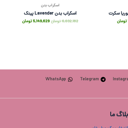
اسکراب بدن
اسکراب بدن Lavender پینک
تومان
6,692,182
تومان
5,149,629
تومان
WhatsApp
Telegram
Instag
بلاگ ما