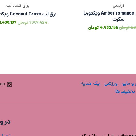
آرایشی
براق کننده لب
لوسیون بدن Amber romance ویکتوریا
برق لب Coconut Craze ویکتوریا سکرت
سکرت
1,687,424
تومان
1,406,187
5,
تومان
4,432,155
تومان
 و مایو
ورزشی
پک هدیه
ram
تخفیف ها
در و