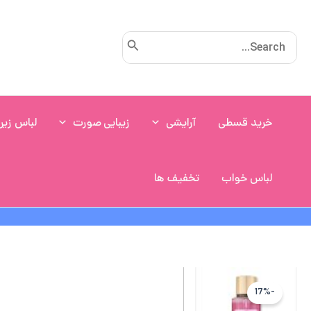
رش
ه
Search
حتوا
for:
خرید قسطی
آرایشی
زیبایی صورت
لباس زیر
لباس خواب
تخفیف ها
-17%