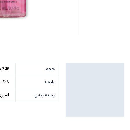
توضیحات تکمیلی
حجم
236 میلی لیتر
نظرات (0)
رایحه
خنک, 
بسته بندی
اسپر