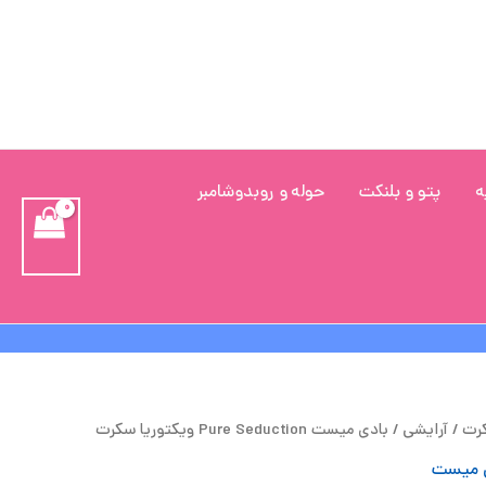
ه
پتو و بلنکت
حوله و روبدوشامبر
مت
قیمت
کرت
/
آرایشی
/ بادی میست Pure Seduction ویکتوریا سکرت
لی
فعلی
 میست