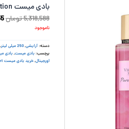
بادی میست Pure Seduction ویکتوریا سکرت
بو
5,318,588
تومان
55
ناموجود
دسته:
آرایشی
,
250 میلی لیتر
,
برچسب:
بادی میست
,
بادی میست velvet Petal
اورجینال
,
خرید بادی میست victorias secret