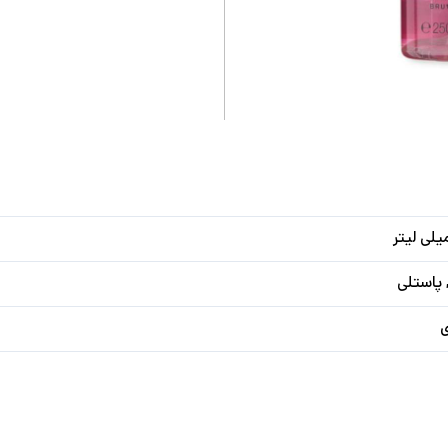
پاستلی
ی