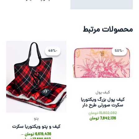
محصولات مرتبط
قیمت
قیمت
فعلی
اصلی
-48%
-48%
-50%
-50%
7,842,136 تومان
15,802,082 تومان
بود.
است.
کیف پول
کیف پول بزرگ ویکتوریا
سکرت صورتی طرح دار
15,802,082
تومان
7,842,136
تومان
پتو
کیف و پتو ویکتوریا سکرت
6,619,436
تومان
–