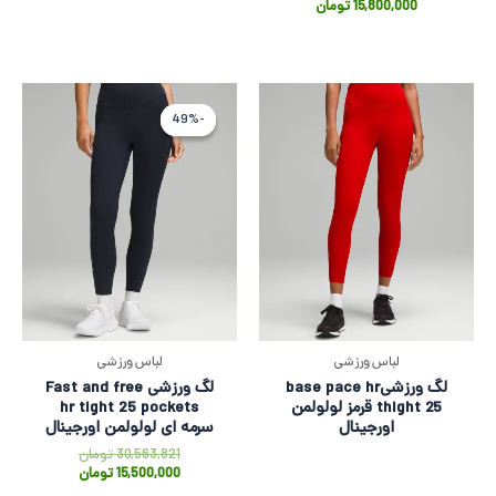
15,800,000
تومان
قیمت
قیمت
اصلی
فعلی
-49%
-49%
563,821
500,000
بود.
است.
لباس ورزشی
لباس ورزشی
لگ ورزشیbase pace hr
لگ ورزشی Fast and free
thight 25 قرمز لولولمن
hr tight 25 pockets
اورجینال
سرمه ای لولولمن اورجینال
30,563,821
تومان
15,500,000
تومان