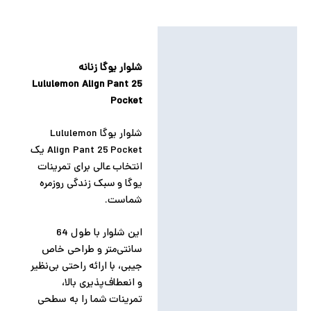
توضیحات
توضیحات تکمیلی
شلوار یوگا زنانه
Lululemon Align Pant 25
نظرات (0)
Pocket
شلوار یوگا Lululemon
Align Pant 25 Pocket یک
انتخاب عالی برای تمرینات
یوگا و سبک زندگی روزمره
شماست.
این شلوار با طول 64
سانتی‌متر و طراحی خاص
جیبی، با ارائه راحتی بی‌نظیر
و انعطاف‌پذیری بالا،
تمرینات شما را به سطحی