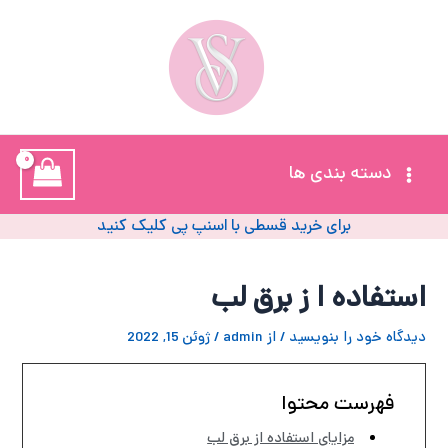
رش
پیمایش
ه
نوشته
حتوا
خ
آ
Main
دسته بندی ها
ز
Menu
ل
برای خرید قسطی با اسنپ پی کلیک کنید
ا
استفاده ا ز برق لب
ب
دیدگاه‌ خود را بنویسید
/ از
admin
/
ژوئن 15, 2022
و
پ
فهرست محتوا
مزایای استفاده از برق لب
پ