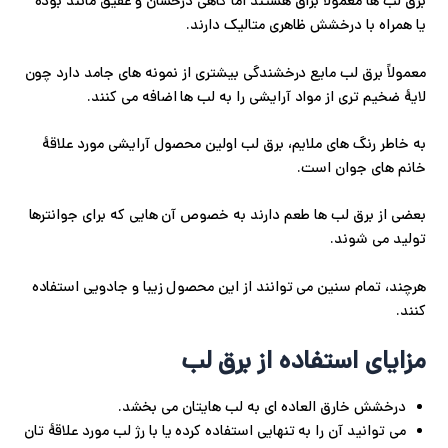
برق لب ها معمولاً براق هستند اما گاهی درخشان و عقیق مانند بوده
یا همراه با درخشش ظاهری متالیک دارند.
پ
پ
معمولاً برق لب مایع درخشندگی بیشتری از نمونه های جامد دارد چون
لایۀ ضخیم تری از مواد آرایشی را به لب ها اضافه می کنند.
ح
به خاطر رنگ های ملایم، برق لب اولین محصول آرایشی مورد علاقۀ
ل
خانم های جوان است.
ت
بعضی از برق لب ها طعم دارند به خصوص آن هایی که برای جوانترها
تولید می شوند.
هرچند، تمام سنین می توانند از این محصول زیبا و جادویی استفاده
کنند.
مزایای استفاده از برق لب
درخشش خارق العاده ای به لب هایتان می بخشد.
می توانید آن را به تنهایی استفاده کرده یا با رژ لب مورد علاقۀ تان