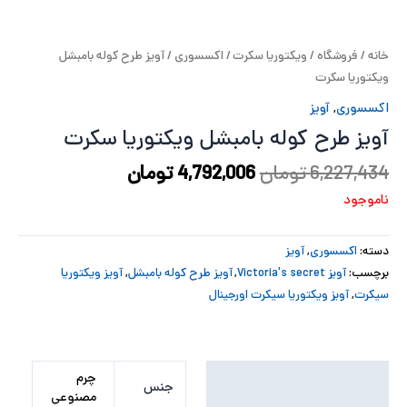
پ
خانه
/
فروشگاه
/
ویکتوریا سکرت
/
اکسسوری
/ آویز طرح کوله بامبشل
پ
ویکتوریا سکرت
ح
اکسسوری
,
آویز
آویز طرح کوله بامبشل ویکتوریا سکرت
ل
6,227,434
تومان
4,792,006
تومان
ت
ناموجود
دسته:
اکسسوری
,
آویز
برچسب:
آویز Victoria's secret
,
آویز طرح کوله بامبشل
,
آویز ویکتوریا
سیکرت
,
آویز ویکتوریا سیکرت اورجینال
توضیحات تکمیلی
چرم
جنس
مصنوعی