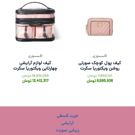
اکسسوری
اکسسوری
کیف پول کوچک صورتی
کیف لوازم آرایشی
روشن ویکتوریا سکرت
چهارتایی ویکتوریا سکرت
7,903,121
تومان
19,915,256
تومان
6,585,936
تومان
13,412,317
تومان
خرید قسطی
آرایشی
زیبایی صورت