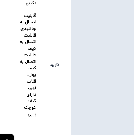
نظرات (0)
نگینی
قابلیت
اتصال به
جاکلیدی,
قابلیت
اتصال به
کیف,
قابلیت
اتصال به
کاربرد
کیف
پول,
قلاب
آویز,
دارای
کیف
کوچک
زیپی
←