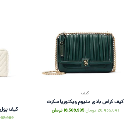
کیف
کیف کراس بادی مدیوم ویکتوریا سکرت
کیف پول 
28,435,641
تومان
18,508,995
تومان
802,082