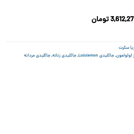
4,694,312 تومان
3,612,277 تومان
د.
است.
3,612,2
تومان
یا سکرت
 لولولمون
,
جاکلیدی Lululemon
,
جاکلیدی زنانه
,
جاکلیدی مردانه