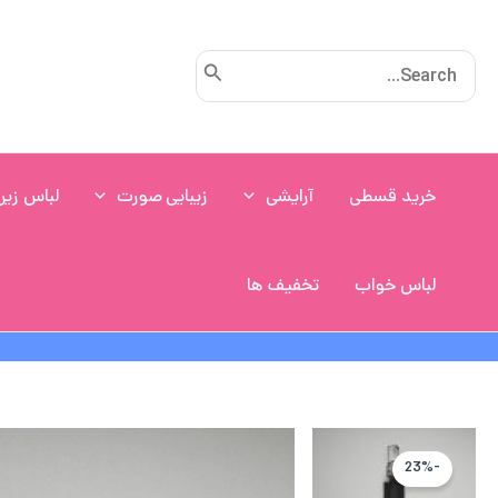
رش
ه
Search
حتوا
for:
خرید قسطی
آرایشی
زیبایی صورت
لباس زیر
لباس خواب
تخفیف ها
-23%