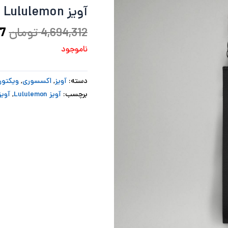
آویز Lululemon
بو
4,694,312
تومان
77
ناموجود
دسته:
آویز
,
اکسسوری
,
ویکتور
برچسب:
آویز Lululemon
,
آویز