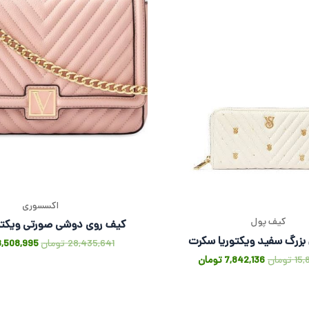
اکسسوری
کیف پول
کیف روی دوشی صورتی ویکتو
بزرگ سفید ویکتوریا سکرت
28,435,641
تومان
8,508,995
15,
تومان
7,842,136
تومان