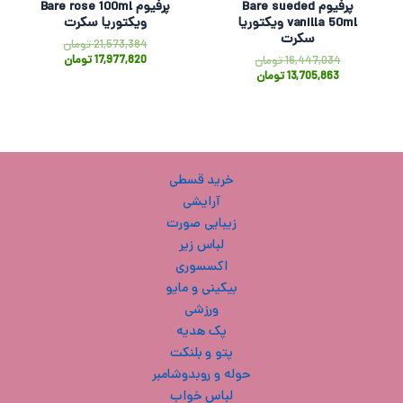
پرفیوم Bare sueded
پرفیوم Bare rose 100ml
vanilla 50ml ویکتوریا
ویکتوریا سکرت
سکرت
21,573,384
تومان
17,977,820
تومان
16,447,034
تومان
13,705,863
تومان
خرید قسطی
آرایشی
زیبایی صورت
لباس زیر
اکسسوری
بیکینی و مایو
ورزشی
پک هدیه
پتو و بلنکت
حوله و روبدوشامبر
لباس خواب