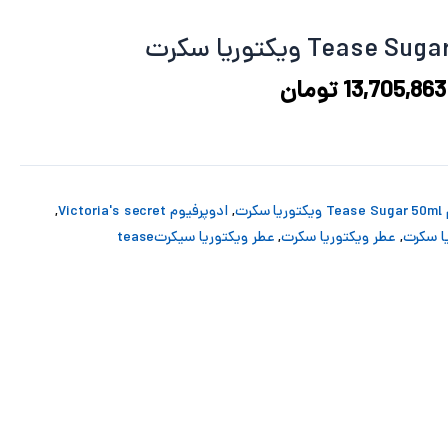
16,447,034 تومان
13,705,863 تومان
بود.
است.
13,705,863
تومان
کرت
,
ادوپرفیوم Victoria's secret
,
ا سکرت
,
عطر ویکتوریا سکرت
,
عطر ویکتوریا سیکرتtease