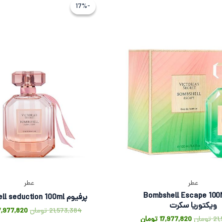
اصلی
فعلی
اصلی
-17%
-17%
21,573,384 تومان
17,977,820 تومان
بود.
است.
بود.
عطر
عطر
پرفیوم Bombshell Escape 100Ml
پرفیوم Bombshell seduction 100ml
ویکتوریا سکرت
21,573,384
تومان
7,977,820
21
تومان
17,977,820
تومان