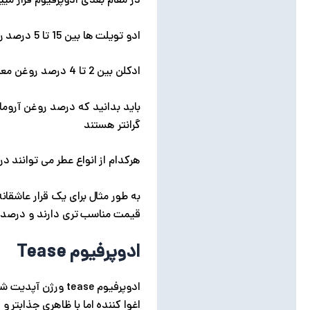
در مقام بعدی ادوپرفیوم قرار مییگیرد که با دارا بوددن 15 تا 20 درصد روغن آروماتیک همچنان ج
ادو تویلت ها بین 15 تا 5 درصد روغن آروماتیک دارند و ماندگاری 5 ساعته دارند.
ادکلن بین 2 تا 4 درصد روغن معطر دارند و جز ضعیفترین عطر ها هستند و ماندگاری آنها چیزی حدود 3 تا 4 ساعت است.
باید بدانید که درصد روغن آرومات
گرانتر هستند
هرکدام از انواع عطر می توانند 
به طور مثال برای یک قرار عاشقان
قیمت مناسب تری دارند و درصد ک
ادوپرفیوم Tease
اغوا کننده اما با ظاهری جذابتر و 