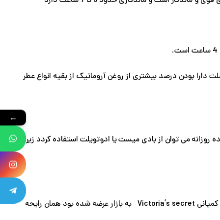
علت دارا بودن درصد بیشتری از روغن آروماتیک از بقیه انواع عطر
←
ده روزانه می توان از بادی میست یا ادوتویلت استفاده کردد زیرا
ادوپرفیوم tease ورژن آپدیت شده نسخه l S-e-x-y Little Things Noir Tease که در سال 2010 توسط کمپانی Victoria’s secret به بازار عرضه شده بود همان رایحه