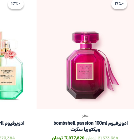
اصلی
فعلی
-17%
-17%
-17%
-17%
21,573,384 تومان
17,977,820 تومان
بود.
است.
عطر
ادوپرفیوم bombshell passion 100ml
ادو
ویکتوریا سکرت
21,573,384
تومان
17,977,820
تومان
,573,384