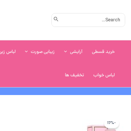
رش
ه
Search
حتوا
for:
خرید قسطی
آرایشی
زیبایی صورت
لباس زیر
لباس خواب
تخفیف ها
-17%