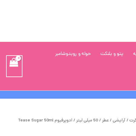
ه
پتو و بلنکت
حوله و روبدوشامبر
قیمت
قیمت
کرت
/
آرایشی
/
عطر
/
50 میلی لیتر
/ ادوپرفیوم Tease Sugar 50ml
اصلی
فعلی