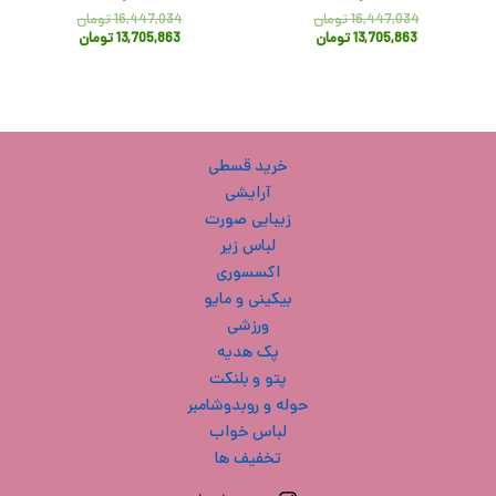
16,447,034
تومان
16,447,034
تومان
13,705,863
تومان
13,705,863
تومان
خرید قسطی
آرایشی
زیبایی صورت
لباس زیر
اکسسوری
بیکینی و مایو
ورزشی
پک هدیه
پتو و بلنکت
حوله و روبدوشامبر
لباس خواب
تخفیف ها