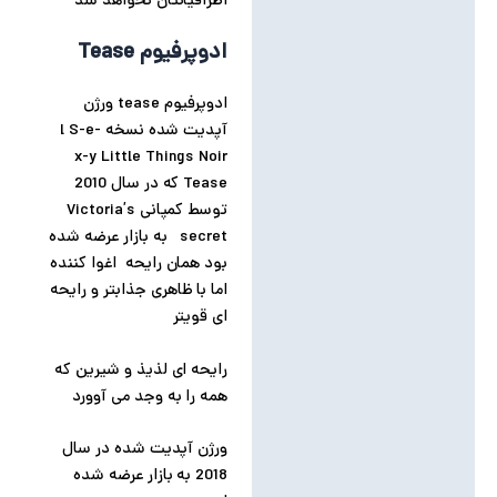
اطرافیانتان نخواهد شد
ادوپرفیوم Tease
ادوپرفیوم tease ورژن
آپدیت شده نسخه l S-e-
x-y Little Things Noir
Tease که در سال 2010
توسط کمپانی Victoria’s
secret به بازار عرضه شده
بود همان رایحه اغوا کننده
اما با ظاهری جذابتر و رایحه
ای قویتر
رایحه ای لذیذ و شیرین که
همه را به وجد می آوورد
ورژن آپدیت شده در سال
2018 به بازار عرضه شده