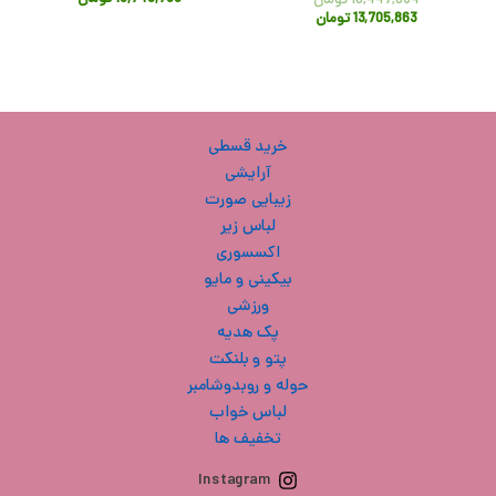
16,447,034
تومان
13,705,863
تومان
خرید قسطی
آرایشی
زیبایی صورت
لباس زیر
اکسسوری
بیکینی و مایو
ورزشی
پک هدیه
پتو و بلنکت
حوله و روبدوشامبر
لباس خواب
تخفیف ها
Instagram