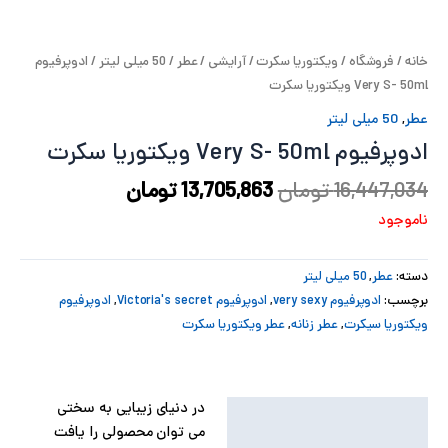
پ
خانه
/
فروشگاه
/
ویکتوریا سکرت
/
آرایشی
/
عطر
/
50 میلی لیتر
/ ادوپرفیوم
پ
Very S- 50ml ویکتوریا سکرت
ح
عطر
,
50 میلی لیتر
ادوپرفیوم Very S- 50ml ویکتوریا سکرت
ل
16,447,034
تومان
13,705,863
تومان
ت
ناموجود
دسته:
عطر
,
50 میلی لیتر
برچسب:
ادوپرفیوم very sexy
,
ادوپرفیوم Victoria's secret
,
ادوپرفیوم
ویکتوریا سیکرت
,
عطر زنانه
,
عطر ویکتوریا سکرت
در دنیای زیبایی به سختی
توضیحات
می توان محصولی را یافت