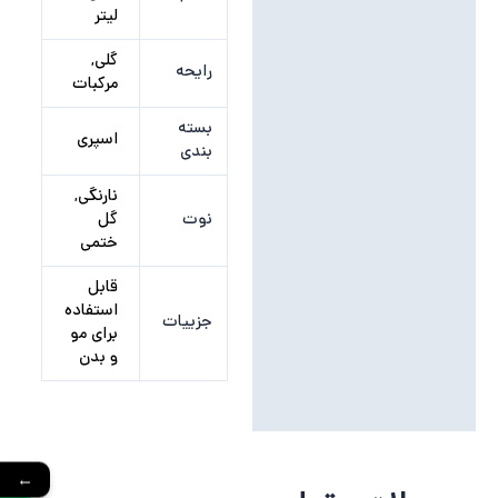
نظرات (0)
لیتر
گلی,
رایحه
مرکبات
بسته
اسپری
بندی
نارنگی,
نوت
گل
ختمی
قابل
استفاده
جزییات
برای مو
و بدن
←