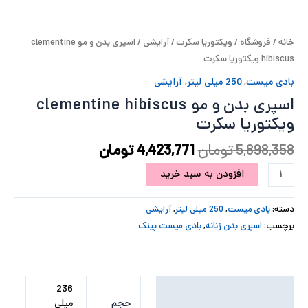
پ
خانه
/
فروشگاه
/
ویکتوریا سکرت
/
آرایشی
/ اسپری بدن و مو clementine
پ
hibiscus ویکتوریا سکرت
ح
بادی میست
,
250 میلی لیتر
,
آرایشی
اسپری بدن و مو clementine hibiscus
ل
ویکتوریا سکرت
ت
5,898,358
تومان
4,423,771
تومان
افزودن به سبد خرید
دسته:
بادی میست
,
250 میلی لیتر
,
آرایشی
برچسب:
اسپری بدن زنانه
,
بادی میست پینک
توضیحات تکمیلی
236
حجم
میلی