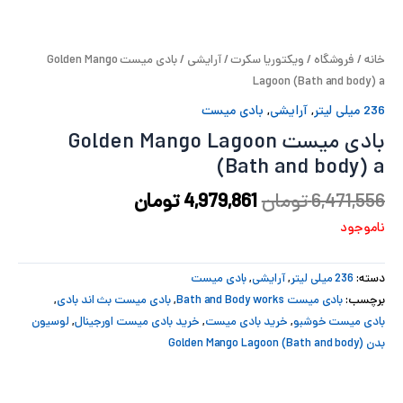
پ
خانه
/
فروشگاه
/
ویکتوریا سکرت
/
آرایشی
/ بادی میست Golden Mango
پ
Lagoon (Bath and body) a
ح
236 میلی لیتر
,
آرایشی
,
بادی میست
بادی میست Golden Mango Lagoon
ل
(Bath and body) a
ت
6,471,556
تومان
4,979,861
تومان
ناموجود
دسته:
236 میلی لیتر
,
آرایشی
,
بادی میست
برچسب:
بادی میست Bath and Body works
,
بادی میست بث اند بادی
,
بادی میست خوشبو
,
خرید بادی میست
,
خرید بادی میست اورجینال
,
لوسیون
بدن (Bath and body) Golden Mango Lagoon