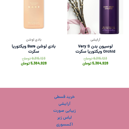
آرایشی
بادی لوشن
لوسیون بدن Very S
بادی لوشن Bare ویکتوریا
Orchid ویکتوریا سکرت
سکرت
9,315,123
تومان
9,315,123
تومان
5,364,928
تومان
5,364,928
تومان
خرید قسطی
آرایشی
زیبایی صورت
لباس زیر
اکسسوری