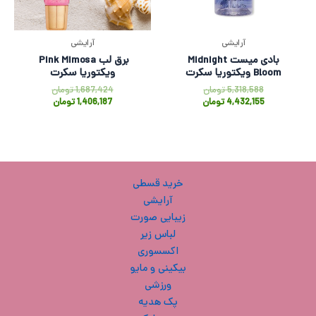
آرایشی
آرایشی
بادی میست Midnight
برق لب Pink Mimosa
Bloom ویکتوریا سکرت
ویکتوریا سکرت
5,318,588
تومان
1,687,424
تومان
4,432,155
تومان
1,406,187
تومان
خرید قسطی
آرایشی
زیبایی صورت
لباس زیر
اکسسوری
بیکینی و مایو
ورزشی
پک هدیه