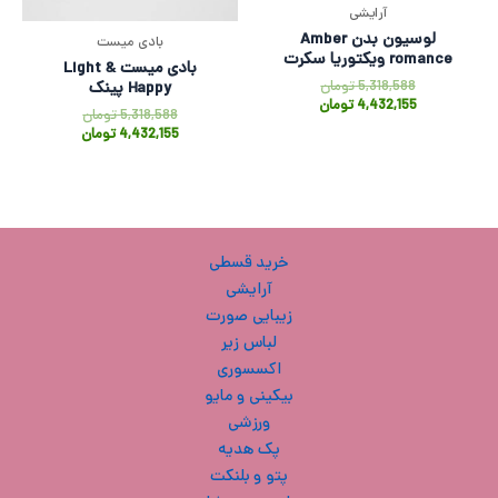
آرایشی
لوسیون بدن Amber
بادی میست
romance ویکتوریا سکرت
بادی میست Light &
5,318,588
تومان
Happy پینک
4,432,155
تومان
5,318,588
تومان
4,432,155
تومان
خرید قسطی
آرایشی
زیبایی صورت
لباس زیر
اکسسوری
بیکینی و مایو
ورزشی
پک هدیه
پتو و بلنکت