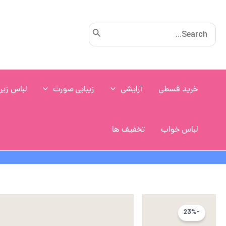
رش
ه
Search
حتوا
for:
خرید قسطی
آرایشی
زیبایی صورت
لباس زیر
لباس خواب
تخفیف ها
-23%