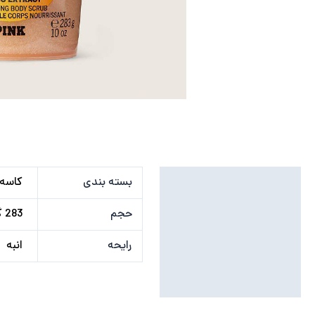
توضیحات تکمیلی
بسته بندی
کاسه 
نظرات (0)
حجم
283 گرم
رایحه
انبه