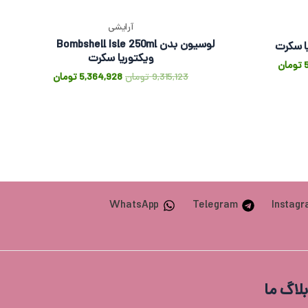
آرایشی
لوسیون بدن Bombshell Isle 250ml
ویکتوریا سکرت
تومان
9,315,123
تومان
5,364,928
تومان
WhatsApp
Telegram
Instag
بلاگ ما