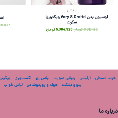
آرایشی
لوسیون بدن Very S Orchid ویکتوریا
اس
سکرت
99,043
9,315,123
تومان
5,364,928
تومان
خرید قسطی
آرایشی
زیبایی صورت
لباس زیر
اکسسوری
بیکینی
پتو و بلنکت
حوله و روبدوشامبر
لباس خواب
درباره ما