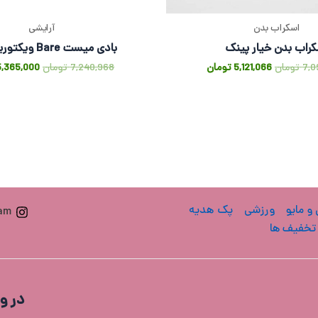
اسکراب بدن
آرایشی
کراب بدن خیار پینک
بادی میست Bare ویکتوریا سکرت
7,0
تومان
5,121,066
تومان
7,240,968
تومان
5,365,000
 و مایو
ورزشی
پک هدیه
ram
تخفیف ها
در و