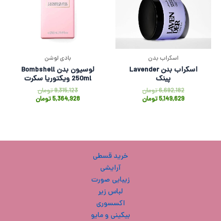
اسکراب بدن
بادی لوشن
اسکراب بدن Lavender
لوسیون بدن Bombshell
پینک
250ml ویکتوریا سکرت
6,692,182
تومان
9,315,123
تومان
5,149,629
تومان
5,364,928
تومان
خرید قسطی
آرایشی
زیبایی صورت
لباس زیر
اکسسوری
بیکینی و مایو