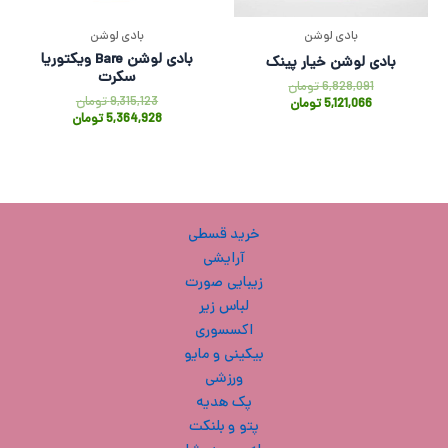
بادی لوشن
بادی لوشن
بادی لوشن Bare ویکتوریا
بادی لوشن خیار پینک
سکرت
6,828,091
تومان
9,315,123
تومان
5,121,066
تومان
5,364,928
تومان
خرید قسطی
آرایشی
زیبایی صورت
لباس زیر
اکسسوری
بیکینی و مایو
ورزشی
پک هدیه
پتو و بلنکت