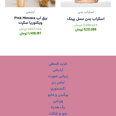
اسکراب بدن
آرایشی
برق لب Pink Mimosa
اسکراب بدن عسل پینک
ویکتوریا سکرت
7,099,043
تومان
1,687,424
تومان
5,121,066
تومان
1,406,187
تومان
خرید قسطی
آرایشی
زیبایی صورت
لباس زیر
اکسسوری
بیکینی و مایو
ورزشی
پک هدیه
پتو و بلنکت