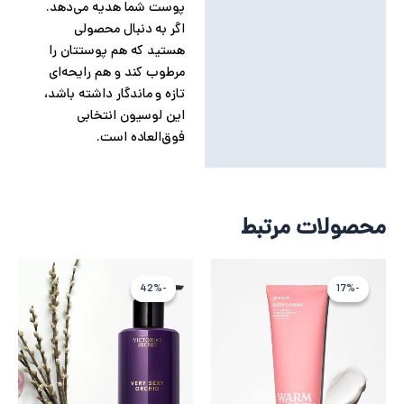
پوست شما هدیه می‌دهد.
اگر به دنبال محصولی
هستید که هم پوستتان را
مرطوب کند و هم رایحه‌ای
تازه و ماندگار داشته باشد،
این لوسیون انتخابی
فوق‌العاده است.
محصولات مرتبط
قیمت
قیمت
قیمت
قیمت
اصلی
فعلی
اصلی
فعلی
-42%
-42%
-17%
-17%
5,318,588 تومان
4,432,155 تومان
9,315,123 توم
,364,928
بود.
است.
بود.
است.