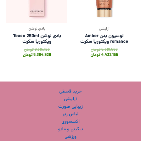
آرایشی
بادی لوشن
لوسیون بدن Amber
بادی لوشن Tease 250ml
romance ویکتوریا سکرت
ویکتوریا سکرت
5,318,588
تومان
9,315,123
تومان
4,432,155
تومان
5,364,928
تومان
خرید قسطی
آرایشی
زیبایی صورت
لباس زیر
اکسسوری
بیکینی و مایو
ورزشی