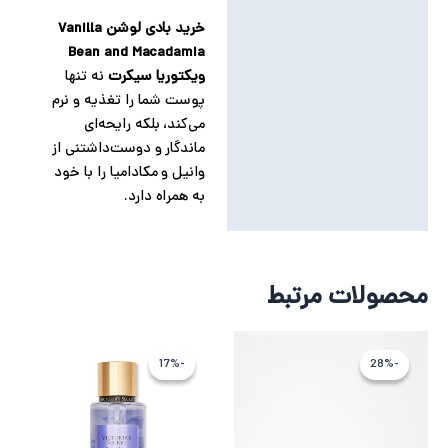
خرید بادی لوشن Vanilla
Bean and Macadamia
ویکتوریا سیکرت
نه تنها
پوست شما را تغذیه و نرم
می‌کند، بلکه رایحه‌ای
ماندگار و دوست‌داشتنی از
وانیل و مکادامیا را با خود
به همراه دارد.
محصولات مرتبط
قیمت
قیمت
قیمت
قیمت
فعلی
اصلی
اصلی
فعلی
-17%
-17%
-28%
-28%
5,121,066 تومان
7,099,043 تومان
5,318,588 ت
4,432,155 
بود.
است.
بود.
است.