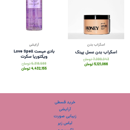
اسکراب بدن
آرایشی
بادی میست Love Spell
اسکراب بدن عسل پینک
ویکتوریا سکرت
7,099,043
تومان
5,318,588
تومان
5,121,066
تومان
4,432,155
تومان
خرید قسطی
آرایشی
زیبایی صورت
لباس زیر