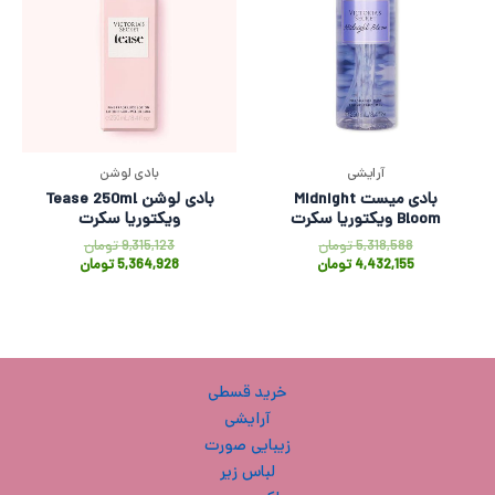
آرایشی
بادی لوشن
بادی میست Midnight
بادی لوشن Tease 250ml
Bloom ویکتوریا سکرت
ویکتوریا سکرت
5,318,588
تومان
9,315,123
تومان
4,432,155
تومان
5,364,928
تومان
خرید قسطی
آرایشی
زیبایی صورت
لباس زیر