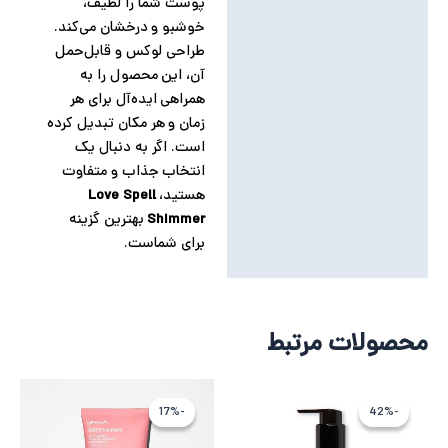
پوست شما را لطیف،
خوشبو و درخشان می‌کند.
طراحی لوکس و قابل‌حمل
آن، این محصول را به
همراهی ایده‌آل برای هر
زمان و هر مکان تبدیل کرده
است. اگر به دنبال یک
انتخاب جذاب و متفاوت
هستید،
Love Spell
Shimmer
بهترین گزینه
برای شماست.
محصولات مرتبط
قیمت
قیمت
قیمت
قیمت
اصلی
فعلی
اصلی
فعلی
-17%
-17%
-42%
-42%
9,315,123 تومان
5,364,928 تومان
5,318,588 ت
4,432,155 
بود.
است.
بود.
است.