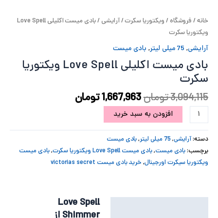
پ
خانه
/
فروشگاه
/
ویکتوریا سکرت
/
آرایشی
/ بادی میست اکلیلی Love Spell
ویکتوریا سکرت
پ
آرایشی
,
75 میلی لیتر
,
بادی میست
ح
بادی میست اکلیلی Love Spell ویکتوریا
سکرت
ل
3,094,115
تومان
1,667,963
تومان
ت
افزودن به سبد خرید
دسته:
آرایشی
,
75 میلی لیتر
,
بادی میست
برچسب:
بادی میست
,
بادی میست Love Spell ویکتوریا سکرت
,
بادی میست
ویکتوریا سیکرت اورجینال
,
خرید بادی میست victorias secret
Love Spell
توضیحات
Shimmer
از