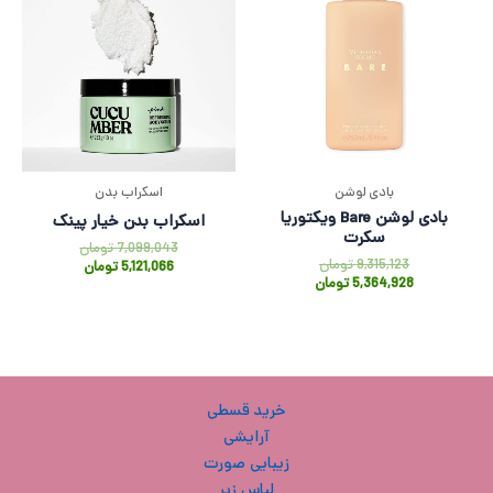
بادی لوشن
اسکراب بدن
بادی لوشن Bare ویکتوریا
اسکراب بدن خیار پینک
سکرت
7,099,043
تومان
9,315,123
تومان
5,121,066
تومان
5,364,928
تومان
خرید قسطی
آرایشی
زیبایی صورت
لباس زیر