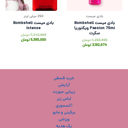
بادی میست
250 میلی لیتر
بادی میست Bombshell
بادی میست Bombshell
Passion 75ml ویکتوریا
Intense
سکرت
7,240,968
تومان
5,365,000
تومان
4,256,899
تومان
3,192,674
تومان
خرید قسطی
آرایشی
زیبایی صورت
لباس زیر
اکسسوری
بیکینی و مایو
ورزشی
پک هدیه