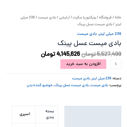
پ
خانه
/
فروشگاه
/
ویکتوریا سکرت
/
آرایشی
/
بادی میست
/
236 میلی
پ
لیتر
/ بادی میست عسل پینک
ح
236 میلی لیتر
,
بادی میست
بادی میست عسل پینک
ل
5,527,499
تومان
4,145,626
تومان
ت
افزودن به سبد خرید
دسته:
236 میلی لیتر
,
بادی میست
برچسب:
بادی میست
,
بادی میست عسل پینک
,
خوشبو کننده بدن
توضیحات تکمیلی
بسته
اسپری
بندی
نظرات (0)