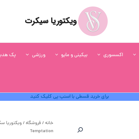
ویکتوریا سیکرت
اکسسوری
بیکینی و مایو
ورزشی
پک هدی
برای خرید قسطی با اسنپ پی کلیک کنید
قی
خانه
/
فروشگاه
/
ویکتوریا س
اص
Temptation