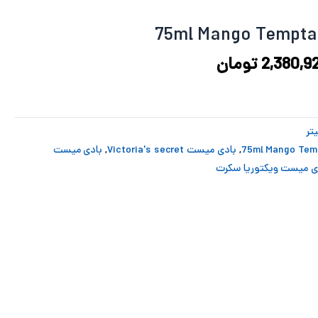
3,094,115 تومان
2,380,924 تومان
د.
است.
2,380,9
تومان
,
بادی میست Victoria's secret
,
بادی میست
ی میست ویکتوریا سکرت