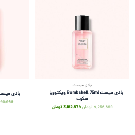
بادی میست
بادی میست Bombshell 75ml ویکتوریا
بادی میست Bombshell ویکتوریا
سکرت
240,968
4,256,899
تومان
3,192,674
تومان