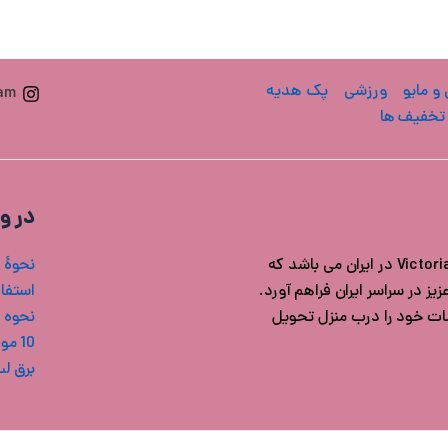
 و مایو
ورزشی
پک هدیه
ram
تخفیف ها
در و
فروشگاه ویکتوریا سکرت ایران مرجع خرید محصولات اورجینال Victoria's secret در ایران می باشد که
نحوۀ 
ز در سراسر ایران فراهم آورد.
استفاد
شات خود را درب منزل تحویل
نحوه 
10 مورد از بهترین بادی میست های ویکتوریا سکرت
برق ل