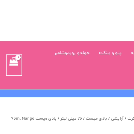
ه
پتو و بلنکت
حوله و روبدوشامبر
مت
قیمت
کرت
/
آرایشی
/
بادی میست
/
75 میلی لیتر
/ بادی میست 75ml Mango
لی
فعلی