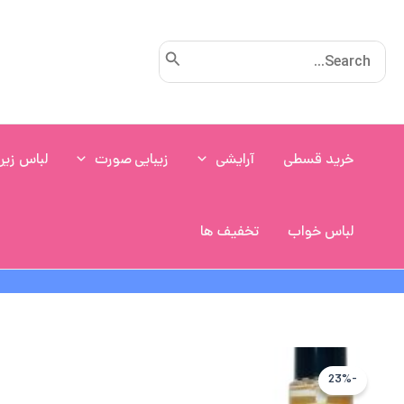
رش
ه
Search
حتوا
for:
خرید قسطی
آرایشی
زیبایی صورت
لباس زیر
لباس خواب
تخفیف ها
-23%