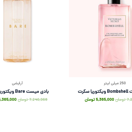
250 میلی لیتر
آرایشی
 سکرت
بادی میست Bare ویکتوریا سکرت
7,
تومان
5,365,000
تومان
7,240,968
تومان
5,365,000