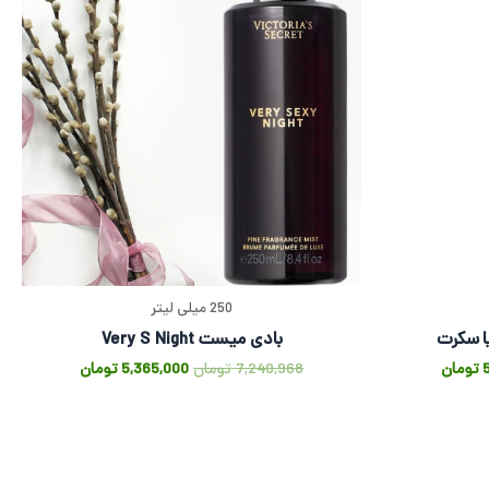
250 میلی لیتر
بادی میست Very S Night
تومان
7,240,968
تومان
5,365,000
تومان