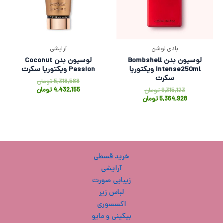
بادی لوشن
آرایشی
لوسیون بدن Bombshell
لوسیون بدن Coconut
Intense250ml ویکتوریا
Passion ویکتوریا سکرت
سکرت
5,318,588
تومان
4,432,155
تومان
9,315,123
تومان
5,364,928
تومان
خرید قسطی
آرایشی
زیبایی صورت
لباس زیر
اکسسوری
بیکینی و مایو