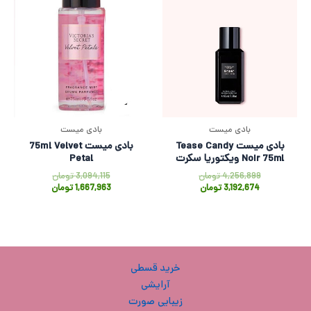
بادی میست
بادی میست
بادی میست Tease Candy
بادی میست 75ml Velvet
Noir 75ml ویکتوریا سکرت
Petal
4,256,899
تومان
3,094,115
تومان
3,192,674
تومان
1,667,963
تومان
خرید قسطی
آرایشی
زیبایی صورت