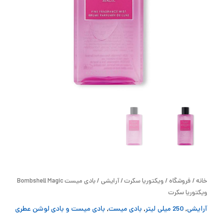
ح
ل
ت
خ
آ
ز
ل
ا
خانه
/
فروشگاه
/
ویکتوریا سکرت
/
آرایشی
/ بادی میست Bombshell Magic
ب
ویکتوریا سکرت
آرایشی
,
250 میلی لیتر
,
بادی میست
,
بادی میست و بادی لوشن عطری
و