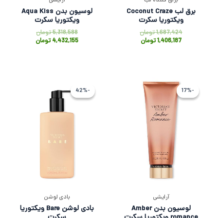
براق کننده لب
آرایشی
برق لب Coconut Craze
لوسیون بدن Aqua Kiss
ویکتوریا سکرت
ویکتوریا سکرت
1,687,424
تومان
5,318,588
تومان
1,406,187
تومان
4,432,155
تومان
قیمت
قیمت
قیمت
قیمت
اصلی
فعلی
اصلی
فعلی
-42%
-42%
-17%
-17%
5,318,588 تومان
4,432,155 تومان
9,315,123 توم
,364,928
بود.
است.
بود.
است.
آرایشی
بادی لوشن
لوسیون بدن Amber
بادی لوشن Bare ویکتوریا
romance ویکتوریا سکرت
سکرت