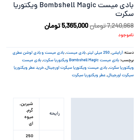
بادی میست Bombshell Magic ویکتوریا
پ
سکرت
پ
7,240,968
تومان
5,365,000
تومان
ناموجود
ح
ل
دسته:
آرایشی
,
250 میلی لیتر
,
بادی میست
,
بادی میست و بادی لوشن عطری
برچسب:
بادی میست Bombshell Magic ویکتوریا سکرت
,
بادی میست
ت
ویکتوریا سکرت
,
بادی میست ویکتوریا سیکرت اورجینال
,
خرید عطر ویکتوریا
سیکرت اورجینال
,
عطر ویکتوریا سیکرت
توضیحات تکمیلی
شیرین,
گرم,
رایحه
نظرات (0)
میوه
ای
250