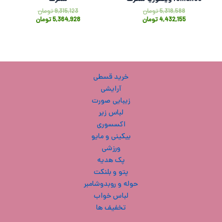
5,318,588
تومان
9,315,123
تومان
4,432,155
تومان
5,364,928
تومان
خرید قسطی
آرایشی
زیبایی صورت
لباس زیر
اکسسوری
بیکینی و مایو
ورزشی
پک هدیه
پتو و بلنکت
حوله و روبدوشامبر
لباس خواب
تخفیف ها