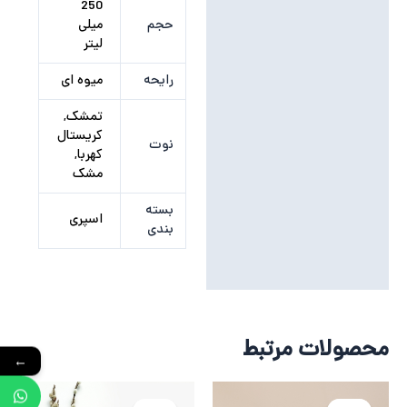
توضیحات تکمیلی
250
حجم
میلی
نظرات (0)
لیتر
رایحه
میوه ای
تمشک,
کریستال
نوت
کهربا,
مشک
بسته
اسپری
بندی
محصولات مرتبط
←
قیمت
قیمت
قیمت
قیمت
فعلی
اصلی
فعلی
اصلی