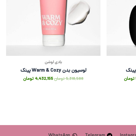
بادی لوشن
لوسیون بدن Warm & Cozy پینک
تومان
5,318,588
تومان
4,432,155
تومان
WhatsApp
Telegram
Instag