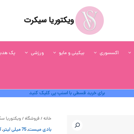
ویکتوریا سیکرت
اکسسوری
بیکینی و مایو
ورزشی
پک هدی
برای خرید قسطی با اسنپ پی کلیک کنید
قی
خانه
/
فروشگاه
/
ویکتوریا س
اص
بادی میست
,
75 میلی لیتر
,
آ