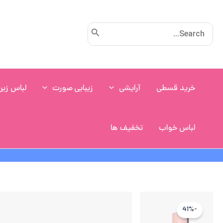
رش
ه
Search
حتوا
for:
خرید قسطی
آرایشی
زیبایی صورت
لباس زیر
لباس خواب
تخفیف ها
-41%