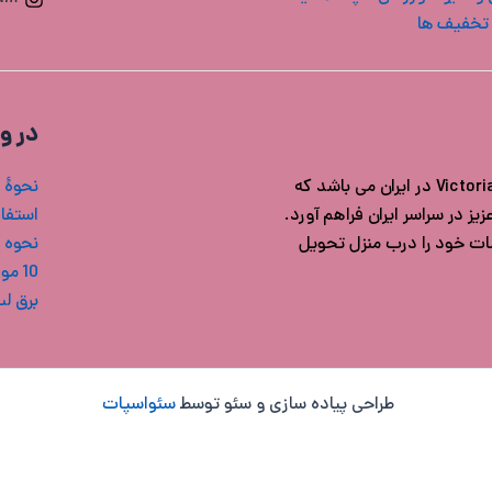
تخفیف ها
در و
فروشگاه ویکتوریا سکرت ایران مرجع خرید محصولات اورجینال Victoria's secret در ایران می باشد که
نحوۀ 
ز در سراسر ایران فراهم آورد.
استفاد
شات خود را درب منزل تحویل
نحوه 
10 مورد از بهترین بادی میست های ویکتوریا سکرت
برق ل
طراحی پیاده سازی و سئو توسط
سئواسپات