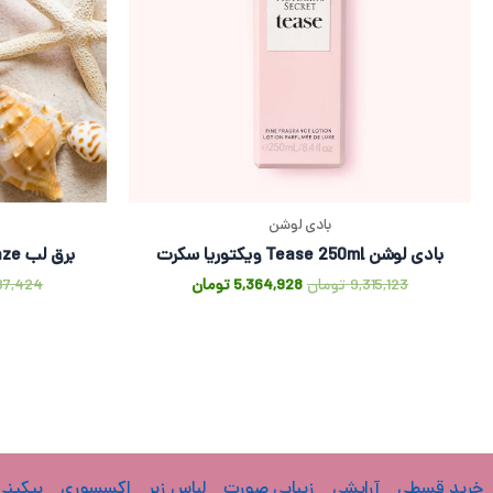
بادی لوشن
بادی لوشن Tease 250ml ویکتوریا سکرت
برق لب Coconut Craze ویکتوریا سکرت
9,315,123
تومان
5,364,928
تومان
87,424
خرید قسطی
آرایشی
زیبایی صورت
لباس زیر
اکسسوری
بیکینی