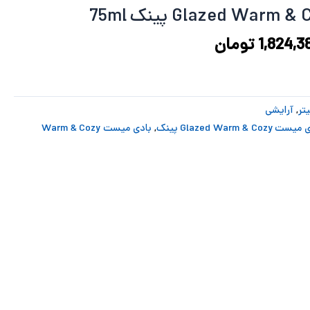
3,094,115 تومان
1,824,382 تومان
د.
است.
1,824,3
تومان
,
آرایشی
 Glazed Warm & Cozy پینک
,
بادی میست Warm & Cozy