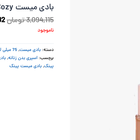
بادی میست Glazed Warm & Cozy پینک 75ml
بو
3,094,115
تومان
82
ناموجود
دسته:
بادی میست
,
75 میلی لیتر
برچسب:
اسپری بدن زنانه
,
بادی میست
پینک
,
بادی میست پینک