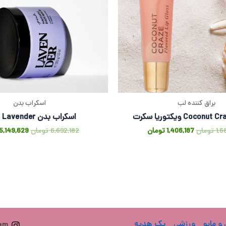
براق کننده لب
اسکراب بدن
اسکراب بدن Lavender پینک
1,6
تومان
1,406,187
تومان
6,692,182
تومان
5,149,629
 و مایو
ورزشی
پک هدیه
ram