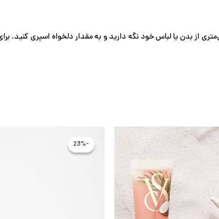
 در فاصله ۱۵ تا ۲۰ سانتی‌متری از بدن یا لباس خود نگه دارید و به مقدار دلخواه اسپ
قیمت
قیمت
قیمت
اصلی
فعلی
اصلی
-23%
-23%
1,687,424 تومان
1,406,187 تومان
2
بود.
است.
بود.