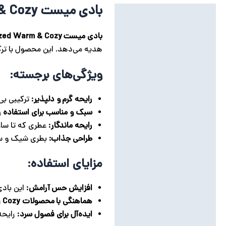
بادی میست Glazed Warm & Cozy از پینک (ویکتوریا سکرت)
توضیحات
توضیحات تکمیلی
بادی میست Glazed Warm & Cozy
هدیه می‌دهد. این محصول با ترک
نظرات (0)
ویژگی‌های برجسته:
رایحه گرم و دلپذیر:
ترکیبی بی‌
سبک و مناسب برای استفاده رو
رایحه ماندگار:
عطری که تا ساعت
طراحی جذاب:
بطری شیک و سبک
مزایای استفاده:
افزایش حس آرامش:
این باد
هماهنگی با محصولات Warm & Cozy:
ایده‌آل برای فصول سرد:
رایحه