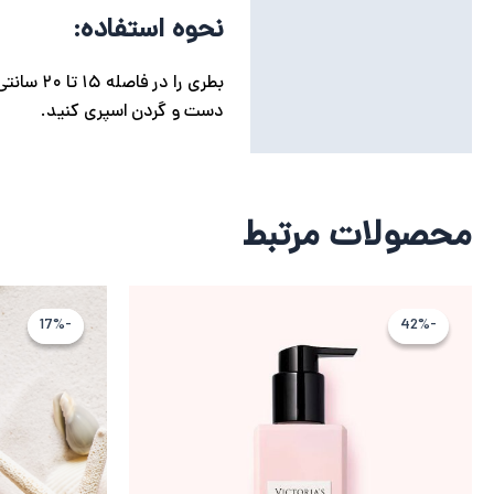
نحوه استفاده:
بطری را
دست و گردن اسپری کنید.
محصولات مرتبط
قیمت
قیمت
اصلی
فعلی
-17%
-17%
-42%
-42%
9,315,123 تومان
5,364,928 تومان
بود.
است.