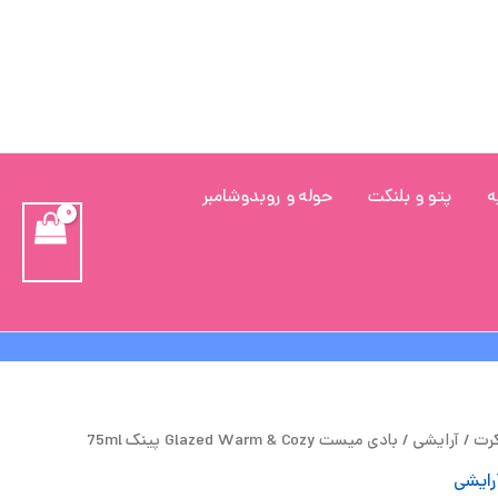
ه
پتو و بلنکت
حوله و روبدوشامبر
مت
قیمت
کرت
/
آرایشی
/ بادی میست Glazed Warm & Cozy پینک 75ml
لی
فعلی
رایشی