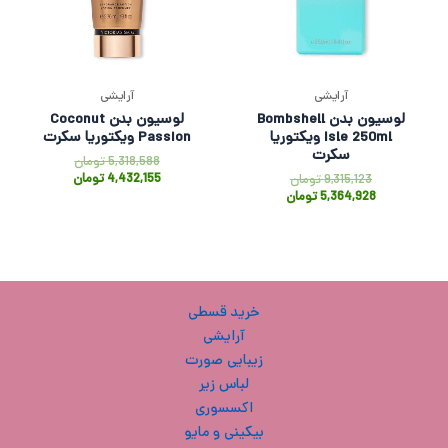
آرایشی
آرایشی
لوسیون بدن Bombshell
لوسیون بدن Coconut
Isle 250ml ویکتوریا
Passion ویکتوریا سکرت
سکرت
5,318,588
تومان
4,432,155
تومان
9,315,123
تومان
5,364,928
تومان
خرید قسطی
آرایشی
زیبایی صورت
لباس زیر
اکسسوری
بیکینی و مایو