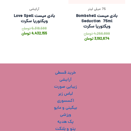
75 میلی لیتر
آرایشی
بادی میست Bombshell
بادی میست Love Spell
Seduction 75ml
ویکتوریا سکرت
ویکتوریا سکرت
5,318,588
تومان
4,432,155
تومان
4,256,899
تومان
3,192,674
تومان
خرید قسطی
آرایشی
زیبایی صورت
لباس زیر
اکسسوری
بیکینی و مایو
ورزشی
پک هدیه
پتو و بلنکت