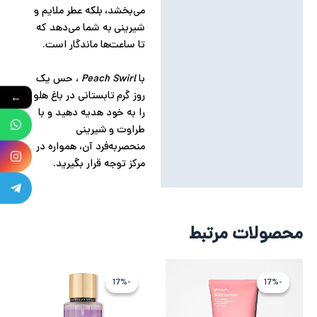
می‌بخشد، بلکه عطر ملایم و
شیرینی به شما می‌دهد که
تا ساعت‌ها ماندگار است.
با
Peach Swirl
، حس یک
روز گرم تابستانی در باغ هلو
←
را به خود هدیه دهید و با
طراوت و شیرینی
منحصربه‌فرد آن، همواره در
مرکز توجه قرار بگیرید.
محصولات مرتبط
قیمت
قیمت
قیمت
قیمت
اصلی
فعلی
اصلی
فعلی
-17%
-17%
-17%
-17%
5,318,588 تومان
4,432,155 تومان
5,318,588 ت
4,432,155 
بود.
است.
بود.
است.