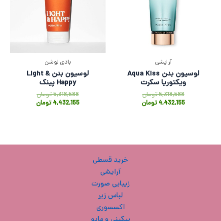
آرایشی
بادی لوشن
لوسیون بدن Aqua Kiss
لوسیون بدن Light &
ویکتوریا سکرت
Happy پینک
5,318,588
تومان
5,318,588
تومان
4,432,155
تومان
4,432,155
تومان
خرید قسطی
آرایشی
زیبایی صورت
لباس زیر
اکسسوری
بیکینی و مایو