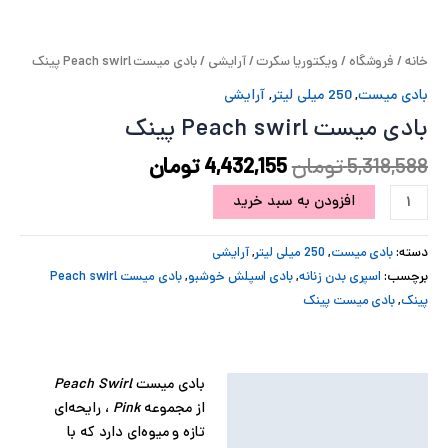
پ
خانه
/
فروشگاه
/
ویکتوریا سکرت
/
آرایشی
/ بادی میست Peach swirl پینک
پ
بادی میست
,
250 میلی لیتر
,
آرایشی
ح
بادی میست Peach swirl پینک
ل
5,318,588
تومان
4,432,155
تومان
افزودن به سبد خرید
ت
دسته:
بادی میست
,
250 میلی لیتر
,
آرایشی
برچسب:
اسپری بدن زنانه
,
بادی اسپلش خوشبو
,
بادی میست Peach swirl
پینک
,
بادی میست پینک
بادی میست
Peach Swirl
توضیحات
از مجموعه
Pink
، رایحه‌ای
توضیحات تکمیلی
تازه و میوه‌ای دارد که با