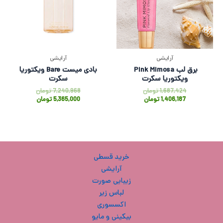
آرایشی
آرایشی
برق لب Pink Mimosa
بادی میست Bare ویکتوریا
ویکتوریا سکرت
سکرت
1,687,424
تومان
7,240,968
تومان
1,406,187
تومان
5,365,000
تومان
خرید قسطی
آرایشی
زیبایی صورت
لباس زیر
اکسسوری
بیکینی و مایو