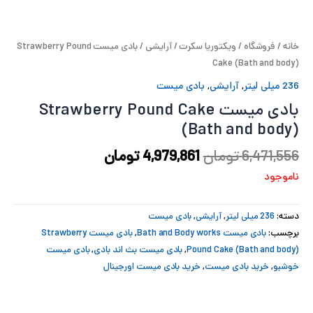
پ
خانه
/
فروشگاه
/
ویکتوریا سکرت
/
آرایشی
/ بادی میست Strawberry Pound
پ
Cake (Bath and body)
ح
236 میلی لیتر
,
آرایشی
,
بادی میست
بادی میست Strawberry Pound Cake
ل
(Bath and body)
ت
6,471,556
تومان
4,979,861
تومان
ناموجود
دسته:
236 میلی لیتر
,
آرایشی
,
بادی میست
برچسب:
بادی میست Bath and Body works
,
بادی میست Strawberry
Pound Cake (Bath and body)
,
بادی میست بث اند بادی
,
بادی میست
خوشبو
,
خرید بادی میست
,
خرید بادی میست اورجینال