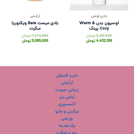
بادی لوشن
آرایشی
لوسیون بدن Warm &
بادی میست Bare ویکتوریا
Cozy پینک
سکرت
5,318,588
تومان
7,240,968
تومان
4,432,155
تومان
5,365,000
تومان
خرید قسطی
آرایشی
زیبایی صورت
لباس زیر
اکسسوری
بیکینی و مایو
ورزشی
پک هدیه
پتو و بلنکت