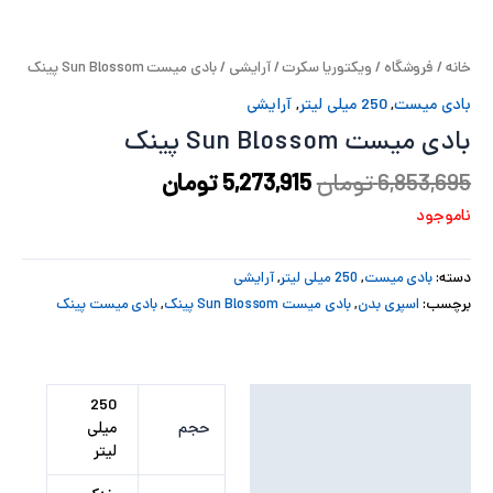
پ
خانه
/
فروشگاه
/
ویکتوریا سکرت
/
آرایشی
/ بادی میست Sun Blossom پینک
پ
بادی میست
,
250 میلی لیتر
,
آرایشی
ح
بادی میست Sun Blossom پینک
ل
6,853,695
تومان
5,273,915
تومان
ناموجود
ت
دسته:
بادی میست
,
250 میلی لیتر
,
آرایشی
برچسب:
اسپری بدن
,
بادی میست Sun Blossom پینک
,
بادی میست پینک
توضیحات تکمیلی
250
حجم
میلی
نظرات (0)
لیتر