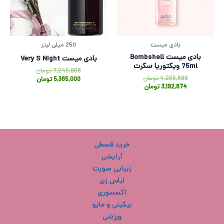
بادی میست
250 میلی لیتر
بادی میست Bombshell
بادی میست Very S Night
75ml ویکتوریا سکرت
7,240,968
تومان
4,256,899
تومان
5,365,000
تومان
3,192,674
تومان
خرید قسطی
آرایشی
زیبایی صورت
لباس زیر
اکسسوری
بیکینی و مایو
ورزشی