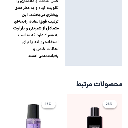
حس لطافت و ماندگاری را
تقویت کرده و به عطر عمق
بیشتری می‌بخشد. این
ترکیب فوق‌العاده، رایحه‌ای
متعادل از شیرینی و طراوت
به همراه دارد که مناسب
استفاده روزانه یا برای
لحظات خاص و
به‌یادماندنی است.
محصولات مرتبط
قیمت
قیمت
قیمت
قیمت
فعلی
اصلی
اصلی
فعلی
-46%
-46%
-26%
-26%
5,365,000 تومان
7,240,968 تومان
3,094,115 تو
1,667,963 ت
بود.
است.
بود.
است.