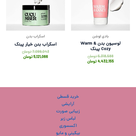
بادی لوشن
اسکراب بدن
لوسیون بدن Warm &
اسکراب بدن خیار پینک
Cozy پینک
7,099,043
تومان
5,318,588
تومان
5,121,066
تومان
4,432,155
تومان
خرید قسطی
آرایشی
زیبایی صورت
لباس زیر
اکسسوری
بیکینی و مایو