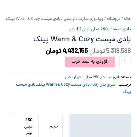
پ
خانه
/
فروشگاه
/
ویکتوریا سکرت
/
آرایشی
/ بادی میست Warm & Cozy پینک
پ
بادی میست
,
250 میلی لیتر
,
آرایشی
ح
بادی میست Warm & Cozy پینک
ل
5,318,588
تومان
4,432,155
تومان
افزودن به سبد خرید
ت
دسته:
بادی میست
,
250 میلی لیتر
,
آرایشی
برچسب:
اسپری بدن زنانه
,
بادی میست Warm & Cozy پینک
,
بادی میست
پینک
توضیحات تکمیلی
250
حجم
میلی
نظرات (0)
لیتر