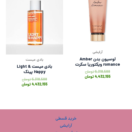
آرایشی
لوسیون بدن Amber
بادی میست
romance ویکتوریا سکرت
بادی میست Light &
5,318,588
تومان
Happy پینک
4,432,155
تومان
5,318,588
تومان
4,432,155
تومان
خرید قسطی
آرایشی