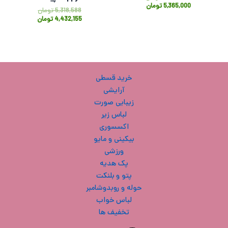
5,365,000
تومان
5,318,588
تومان
4,432,155
تومان
خرید قسطی
آرایشی
زیبایی صورت
لباس زیر
اکسسوری
بیکینی و مایو
ورزشی
پک هدیه
پتو و بلنکت
حوله و روبدوشامبر
لباس خواب
تخفیف ها