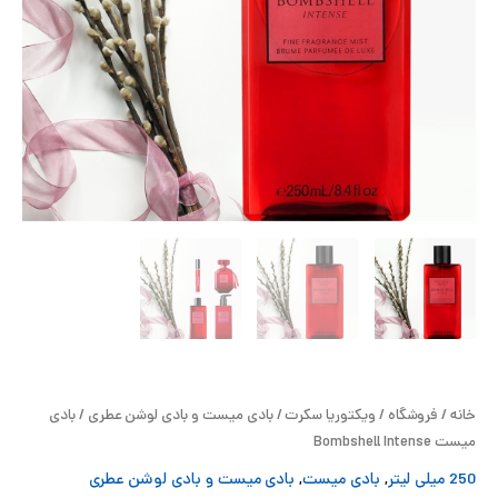
ح
ل
ت
خ
آ
ز
ل
ا
خانه
/
فروشگاه
/
ویکتوریا سکرت
/
بادی میست و بادی لوشن عطری
/ بادی
ب
میست Bombshell Intense
250 میلی لیتر
,
بادی میست
,
بادی میست و بادی لوشن عطری
و