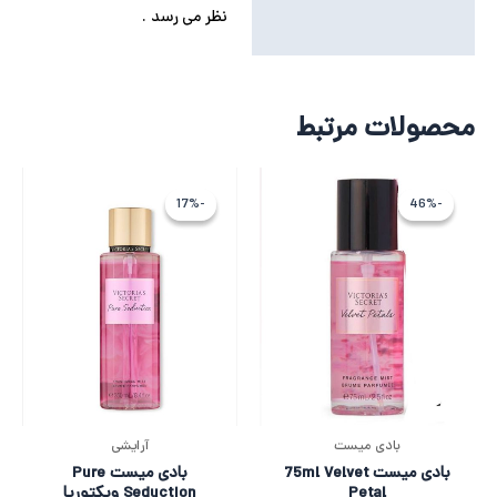
نظر می رسد .
محصولات مرتبط
قیمت
قیمت
قیمت
قیمت
اصلی
فعلی
اصلی
فعلی
-17%
-17%
-46%
-46%
3,094,115 تومان
1,667,963 تومان
5,318,588 ت
4,432,155 
بود.
است.
بود.
است.
بادی میست
آرایشی
بادی میست 75ml Velvet
بادی میست Pure
Petal
Seduction ویکتوریا