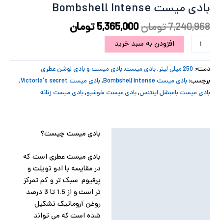
بادی میست Bombshell Intense
پ
7,240,968
تومان
5,365,000
تومان
پ
افزودن به سبد خرید
ح
دسته:
250 میلی لیتر
,
بادی میست
,
بادی میست و بادی لوشن عطری
ل
برچسب:
بادی میست Bombshell intense
,
بادی میست Victoria's secret
,
بادی میست بامبشل اینتنس
,
بادی میست خوشبو
,
بادی میست زنانه
ت
بادی میست چیست؟
توضیحات
توضیحات تکمیلی
بادی میست عطری است که
در مقایسه با ادو تویلت و
نظرات (0)
پرفیوم سبک تر و کم تمرکز
تر است و از 1.5 تا 3 درصد
روغن آروماتیک تشکیل
شده است که می تواند